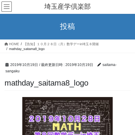
コ
ナ
埼玉産学倶楽部
ン
ビ
テ
ゲ
ン
ー
投稿
ツ
シ
へ
ョ
ス
ン
HOME
【告知】１０月２８日（月）数学デーin埼玉８開催
キ
に
mathday_saitama8_logo
ッ
移
プ
動
2019年10月19日
/ 最終更新日時 :
2019年10月19日
saitama-
sangaku
mathday_saitama8_logo