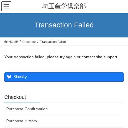
コ
ナ
埼玉産学倶楽部
ン
ビ
テ
ゲ
ン
ー
Transaction Failed
ツ
シ
へ
ョ
ス
ン
HOME
Checkout
Transaction Failed
キ
に
ッ
移
プ
動
Your transaction failed, please try again or contact site support.
Bluesky
Checkout
Purchase Confirmation
Purchase History